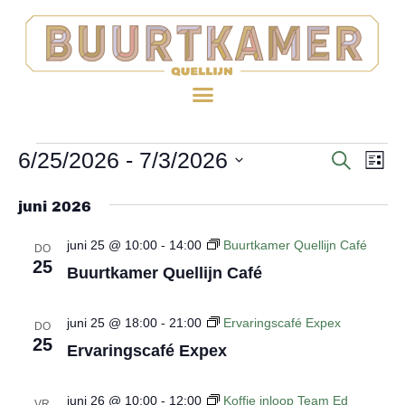
6/25/2026
 - 
7/3/2026
EV
Evenem
ZOEKE
LIJ
WE
Selecteer
Zoeken
juni 2026
een
NA
en
datum.
juni 25 @ 10:00
-
14:00
Buurtkamer Quellijn Café
DO
weerge
25
Buurtkamer Quellijn Café
navigat
juni 25 @ 18:00
-
21:00
Ervaringscafé Expex
DO
25
Ervaringscafé Expex
juni 26 @ 10:00
-
12:00
Koffie inloop Team Ed
VR