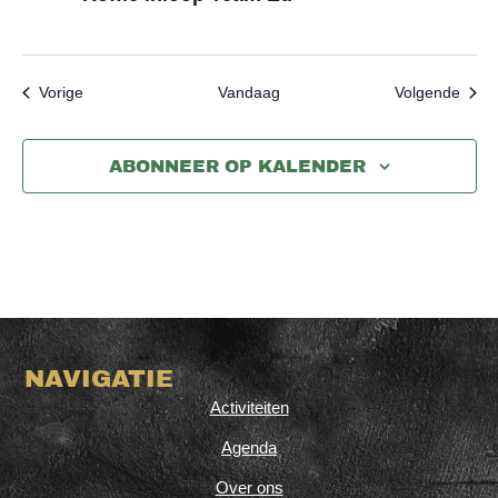
Evenementen
Even
Vorige
Vandaag
Volgende
ABONNEER OP KALENDER
NAVIGATIE
Activiteiten
Agenda
Over ons