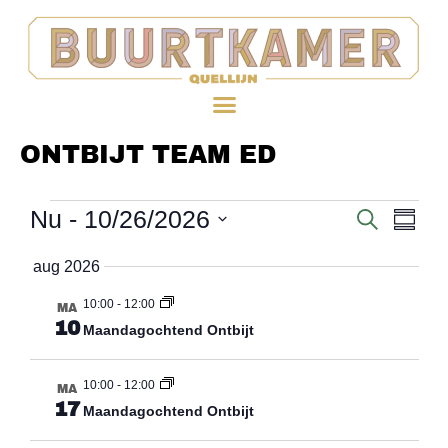
ONTBIJT TEAM ED
Nu
 - 
10/26/2026
EV
Evenem
ZOEKEN
SAME
WE
Selecteer
Zoeken
aug 2026
datum
NAV
en
10:00
-
12:00
MA
10
weergev
Maandagochtend Ontbijt
navigati
10:00
-
12:00
MA
17
Maandagochtend Ontbijt