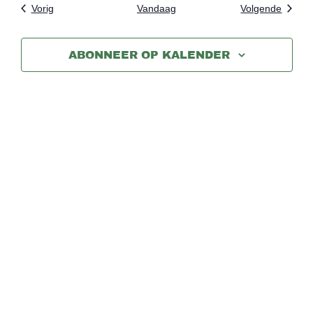
Evenementen
Evene
Vorig
Vandaag
Volgende
ABONNEER OP KALENDER
Activiteiten
Agenda
Over ons
Contact
Sitemap