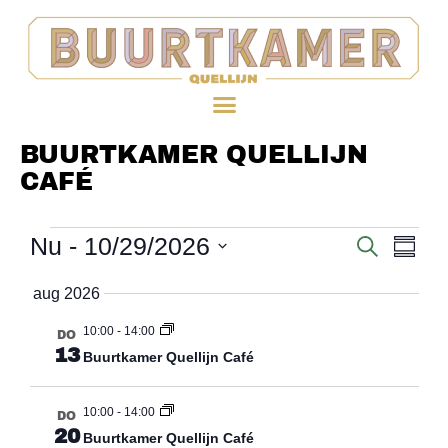
BUURTKAMER QUELLIJN
CAFÉ
Nu
 - 
10/29/2026
EV
Evenem
ZOEKEN
SAME
WE
Selecteer
Zoeken
aug 2026
datum
NAV
en
10:00
-
14:00
DO
13
weergev
Buurtkamer Quellijn Café
navigati
10:00
-
14:00
DO
20
Buurtkamer Quellijn Café