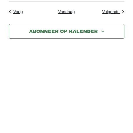
Evenementen
Evene
Vorig
Vandaag
Volgende
ABONNEER OP KALENDER
Activiteiten
Agenda
Over ons
Contact