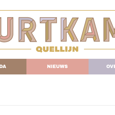
DA
NIEUWS
OV