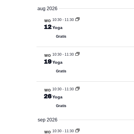
Selecteer
aug 2026
datum
10:30
-
11:30
WO
12
Yoga
Gratis
10:30
-
11:30
WO
19
Yoga
Gratis
10:30
-
11:30
WO
26
Yoga
Gratis
sep 2026
10:30
-
11:30
WO