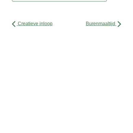
Creatieve inloop
Burenmaaltijd
Activiteiten
Agenda
Over ons
Contact
Sitemap