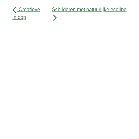
Creatieve
Schilderen met natuurlijke ecoline
inloop
Activiteiten
Agenda
Over ons
Contact
Sitemap
Privacyverklaring