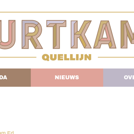
DA
NIEUWS
OV
eam Ed