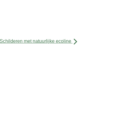
Schilderen met natuurlijke ecoline
De Buurtkamer Quellijn
Quellijnstraat 62
1072 XV Amsterdam