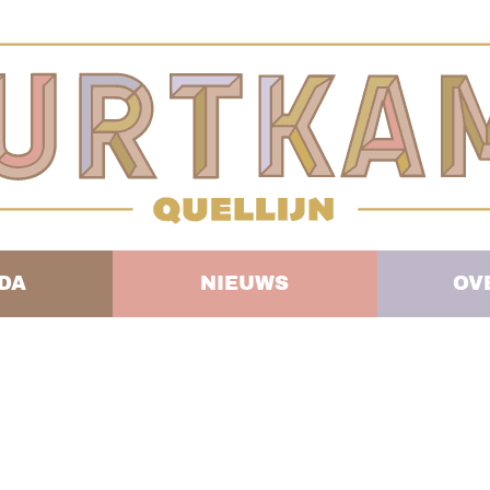
DA
NIEUWS
OV