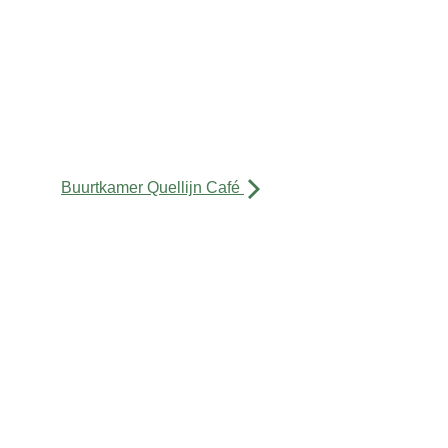
Buurtkamer Quellijn Café
De Buurtkamer Quellijn
Quellijnstraat 62