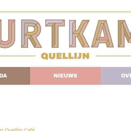
DA
NIEUWS
OV
r Quellijn Café