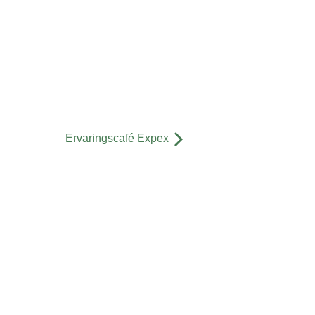
Ervaringscafé Expex
De Buurtkamer Quellijn