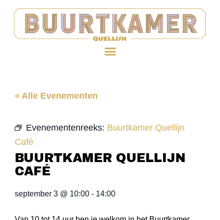
« Alle Evenementen
Evenementenreeks:
Buurtkamer Quellijn
Café
BUURTKAMER QUELLIJN
CAFÉ
september 3
@
10:00
-
14:00
Van 10 tot 14 uur ben je welkom in het Buurtkamer