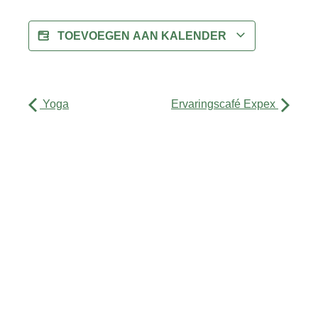
TOEVOEGEN AAN KALENDER
Yoga
Ervaringscafé Expex
Activiteiten
Agenda
Over ons
Contact