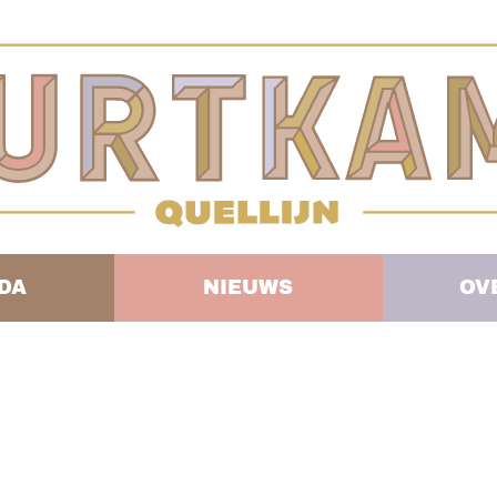
DA
NIEUWS
OV