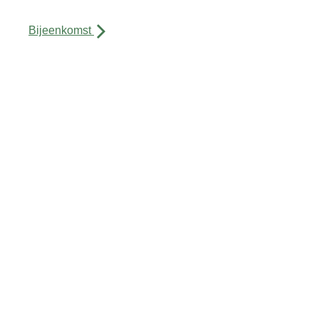
Bijeenkomst
Activiteiten
Agenda
Over ons
Contact
Sitemap
Privacyverklaring