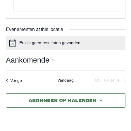
Evenementen at this locatie
Er zijn geen resultaten gevonden.
Bericht
Aankomende
Selecteer
een
Vandaag
EVE
Evenementen
VOLGENDE
Vorige
datum.
ABONNEER OP KALENDER