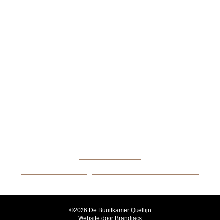
FACEBOOK
INSTAGRAM
De Buurtkamer Quellijn
Quellijnstraat 62
1072 XV Amsterdam
06 44313544
BUURTKAMER@STICHTINGPRISMA.NL
©2026
De Buurtkamer Quellijn
Website door
Brandiacs