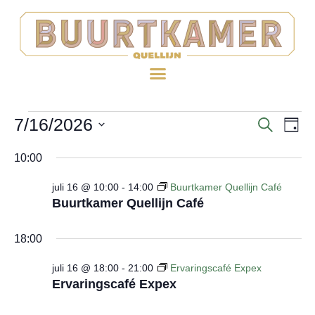
7/16/2026
EV
Evenem
ZOEKE
DAG
WE
Selecteer
Zoeken
10:00
een
NA
en
datum.
juli 16 @ 10:00
-
14:00
Buurtkamer Quellijn Café
weerge
Buurtkamer Quellijn Café
navigat
18:00
juli 16 @ 18:00
-
21:00
Ervaringscafé Expex
Ervaringscafé Expex