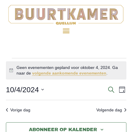
Geen evenementen gepland voor oktober 4, 2024. Ga
Bericht
naar de
volgende aankomende evenementen
.
10/4/2024
EV
Evenem
ZOEKE
DAG
WE
Selecteer
Zoeken
een
NA
Vorige dag
Volgende dag
en
datum.
weerge
ABONNEER OP KALENDER