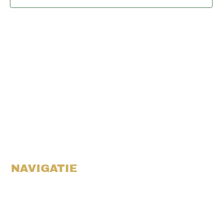
navigat
NAVIGATIE
Activiteiten
Agenda
Over ons