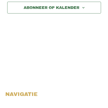
weergev
ABONNEER OP KALENDER
navigati
NAVIGATIE
Activiteiten