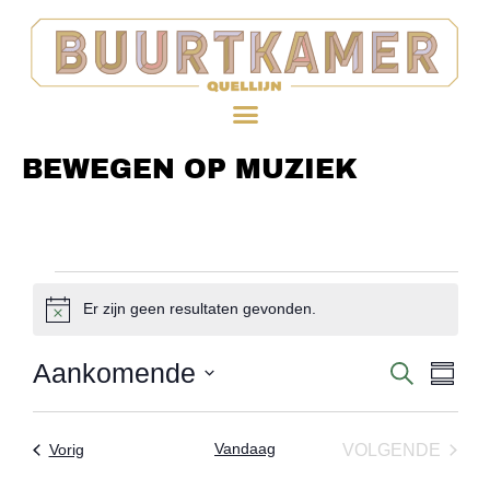
BEWEGEN OP MUZIEK
Er zijn geen resultaten gevonden.
Bericht
Aankomende
EV
Evenem
ZOEKEN
SAME
WE
Selecteer
Zoeken
datum
NAV
Vandaag
EVEN
Evenementen
VOLGENDE
Vorig
en