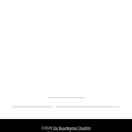
FACEBOOK
INSTAGRAM
De Buurtkamer Quellijn
Quellijnstraat 62
1072 XV Amsterdam
06 44313544
BUURTKAMER@STICHTINGPRISMA.NL
©2026
De Buurtkamer Quellijn