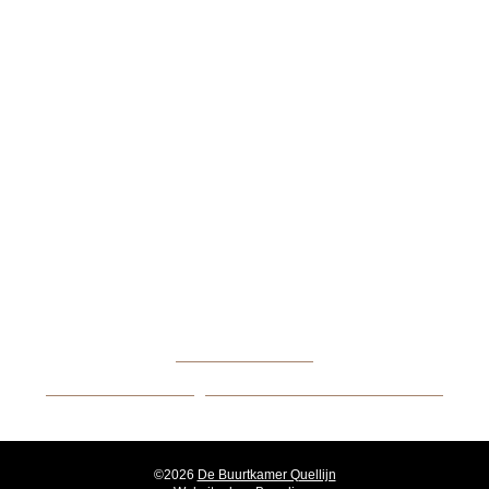
FACEBOOK
INSTAGRAM
De Buurtkamer Quellijn
Quellijnstraat 62
1072 XV Amsterdam
06 44313544
BUURTKAMER@STICHTINGPRISMA.NL
©2026
De Buurtkamer Quellijn