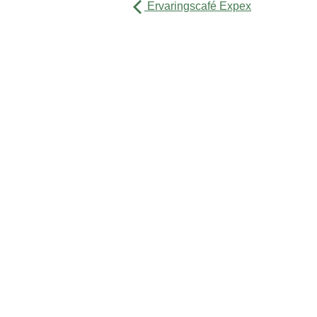
Ervaringscafé Expex
Activiteiten
Agenda
Over ons
Contact
Sitemap
Privacyverklaring