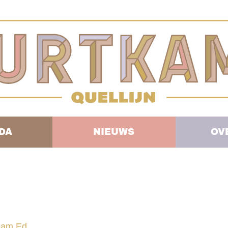
DA
NIEUWS
OV
eam Ed