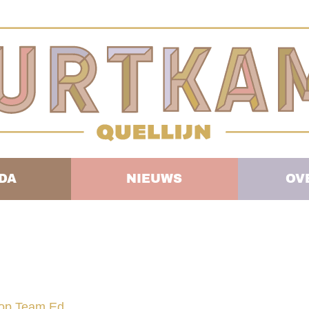
DA
NIEUWS
OV
loop Team Ed