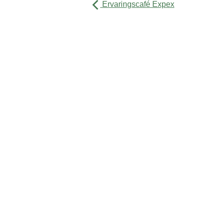
Ervaringscafé Expex
Activiteiten
Agenda
Over ons
Contact
Sitemap
Privacyverklaring