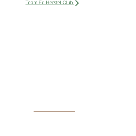
Team Ed Herstel Club
De Buurtkamer Quellijn
Quellijnstraat 62
1072 XV Amsterdam
06 44313544
UURTKAMER@STICHTINGPRISMA.NL