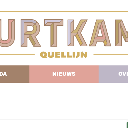
DA
NIEUWS
OV