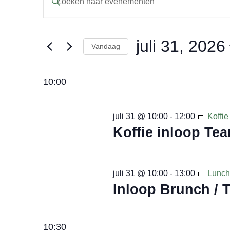
een
Zoeken
keyword
in.
juli 31, 2026
Zoek
en
Vandaag
voor
Selecteer
Evenementen
weergeven
een
met
10:00
datum.
keyword.
navigatie
juli 31 @ 10:00
-
12:00
Koffi
Koffie inloop Te
juli 31 @ 10:00
-
13:00
Lunch
Inloop Brunch / 
10:30