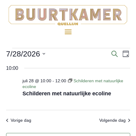
7/28/2026
EV
Evenem
ZOEKE
DAG
WE
Selecteer
Zoeken
10:00
een
NA
en
datum.
juli 28 @ 10:00
-
12:00
Schilderen met natuurlijke
ecoline
weerge
Schilderen met natuurlijke ecoline
navigat
Vorige dag
Volgende dag