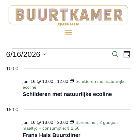
6/16/2026
EV
Evenem
ZOEKE
DAG
WE
Selecteer
Zoeken
10:00
een
NA
en
datum.
juni 16 @ 10:00
-
12:00
Schilderen met natuurlijke
ecoline
weerge
Schilderen met natuurlijke ecoline
navigat
18:00
juni 16 @ 18:00
-
20:00
Burendiner; 2 gangen
maaltijd + consumptie: € 2,50
Frans Hals Buurtdiner