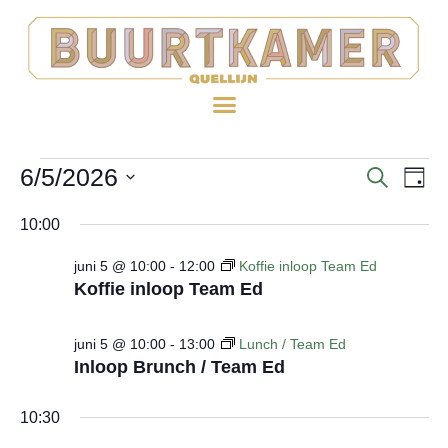
6/5/2026
EV
Evenem
ZOEKE
DAG
WE
Selecteer
Zoeken
10:00
een
NA
en
datum.
juni 5 @ 10:00
-
12:00
Koffie inloop Team Ed
weerge
Koffie inloop Team Ed
navigat
juni 5 @ 10:00
-
13:00
Lunch / Team Ed
Inloop Brunch / Team Ed
10:30